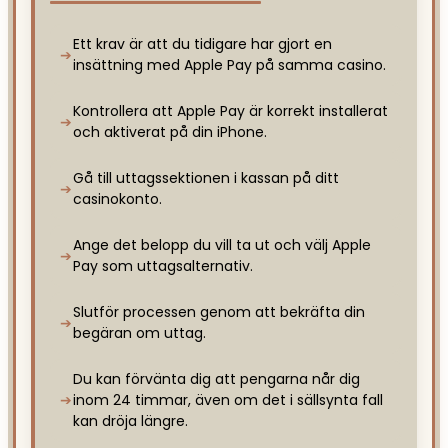
Ett krav är att du tidigare har gjort en
insättning med Apple Pay på samma casino.
Kontrollera att Apple Pay är korrekt installerat
och aktiverat på din iPhone.
Gå till uttagssektionen i kassan på ditt
casinokonto.
Ange det belopp du vill ta ut och välj Apple
Pay som uttagsalternativ.
Slutför processen genom att bekräfta din
begäran om uttag.
Du kan förvänta dig att pengarna når dig
inom 24 timmar, även om det i sällsynta fall
kan dröja längre.