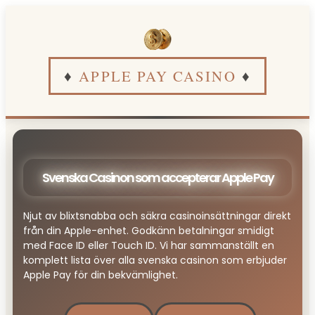
Hoppa
till
innehåll
APPLE PAY CASINO
Svenska Casinon som accepterar Apple Pay
Njut av blixtsnabba och säkra casinoinsättningar direkt
från din Apple-enhet. Godkänn betalningar smidigt
med Face ID eller Touch ID. Vi har sammanställt en
komplett lista över alla svenska casinon som erbjuder
Apple Pay för din bekvämlighet.