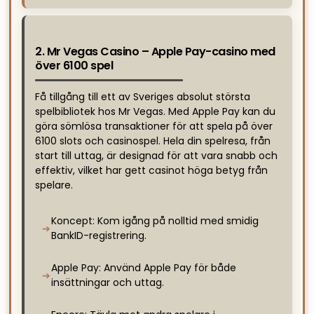
2. Mr Vegas Casino – Apple Pay-casino med
över 6100 spel
Få tillgång till ett av Sveriges absolut största
spelbibliotek hos Mr Vegas. Med Apple Pay kan du
göra sömlösa transaktioner för att spela på över
6100 slots och casinospel. Hela din spelresa, från
start till uttag, är designad för att vara snabb och
effektiv, vilket har gett casinot höga betyg från
spelare.
Koncept: Kom igång på nolltid med smidig
BankID-registrering.
Apple Pay: Använd Apple Pay för både
insättningar och uttag.