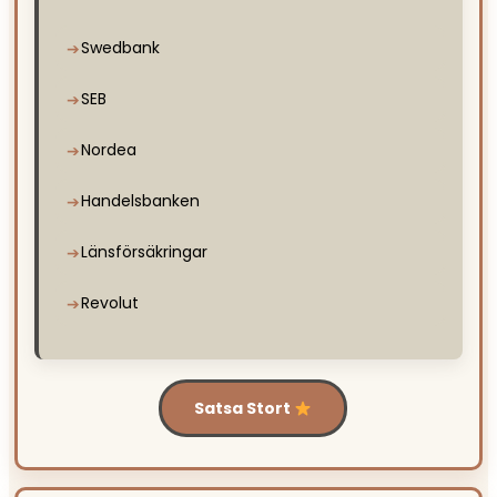
Swedbank
SEB
Nordea
Handelsbanken
Länsförsäkringar
Revolut
Satsa Stort