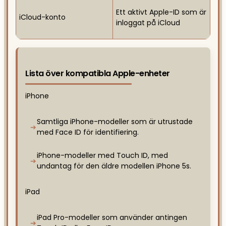
Ett aktivt Apple-ID som är
iCloud-konto
inloggat på iCloud
Lista över kompatibla Apple-enheter
iPhone
Samtliga iPhone-modeller som är utrustade
med Face ID för identifiering.
iPhone-modeller med Touch ID, med
undantag för den äldre modellen iPhone 5s.
iPad
iPad Pro-modeller som använder antingen