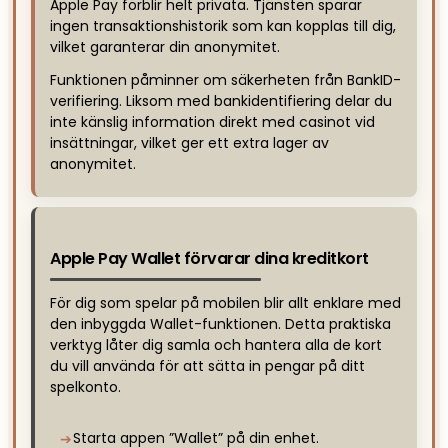
Apple Pay förblir helt privata. Tjänsten sparar
ingen transaktionshistorik som kan kopplas till dig,
vilket garanterar din anonymitet.
Funktionen påminner om säkerheten från BankID-
verifiering. Liksom med bankidentifiering delar du
inte känslig information direkt med casinot vid
insättningar, vilket ger ett extra lager av
anonymitet.
Apple Pay Wallet förvarar dina kreditkort
För dig som spelar på mobilen blir allt enklare med
den inbyggda Wallet-funktionen. Detta praktiska
verktyg låter dig samla och hantera alla de kort
du vill använda för att sätta in pengar på ditt
spelkonto.
Starta appen ”Wallet” på din enhet.