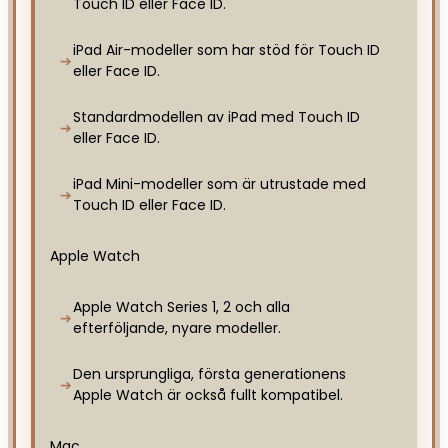
Touch ID eller Face ID.
iPad Air-modeller som har stöd för Touch ID
eller Face ID.
Standardmodellen av iPad med Touch ID
eller Face ID.
iPad Mini-modeller som är utrustade med
Touch ID eller Face ID.
Apple Watch
Apple Watch Series 1, 2 och alla
efterföljande, nyare modeller.
Den ursprungliga, första generationens
Apple Watch är också fullt kompatibel.
Mac