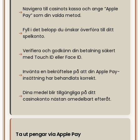
Navigera till casinots kassa och ange ”Apple
Pay” som din valda metod.
Fyll i det belopp du önskar överföra till ditt
spelkonto.
Verifiera och godkänn din betalning säkert
med Touch ID eller Face ID.
Invänta en bekräftelse på att din Apple Pay-
insättning har behandlats korrekt.
Dina medel blir tillgängliga på ditt
casinokonto nästan omedelbart efteråt.
Ta ut pengar via Apple Pay