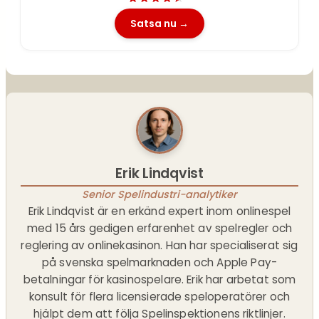
Satsa nu →
Erik Lindqvist
Senior Spelindustri-analytiker
Erik Lindqvist är en erkänd expert inom onlinespel
med 15 års gedigen erfarenhet av spelregler och
reglering av onlinekasinon. Han har specialiserat sig
på svenska spelmarknaden och Apple Pay-
betalningar för kasinospelare. Erik har arbetat som
konsult för flera licensierade speloperatörer och
hjälpt dem att följa Spelinspektionens riktlinjer.