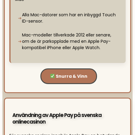
Alla Mac-datorer som har en inbyggd Touch
ID-sensor.
Mac-modeller tillverkade 2012 eller senare,
om de är parkopplade med en Apple Pay-
kompatibel iPhone eller Apple Watch.
Snurra & Vinn
Användning av Apple Pay på svenska
onlinecasinon