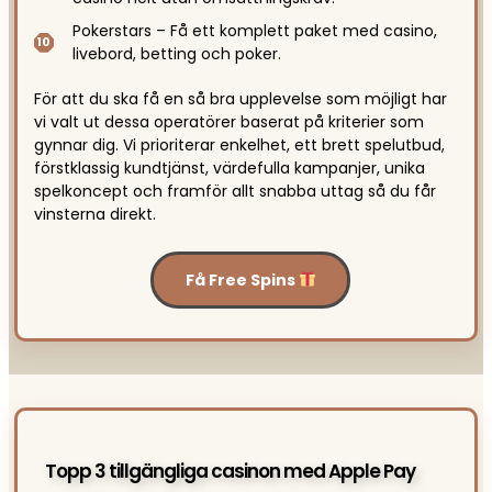
Pokerstars – Få ett komplett paket med casino,
livebord, betting och poker.
För att du ska få en så bra upplevelse som möjligt har
vi valt ut dessa operatörer baserat på kriterier som
gynnar dig. Vi prioriterar enkelhet, ett brett spelutbud,
förstklassig kundtjänst, värdefulla kampanjer, unika
spelkoncept och framför allt snabba uttag så du får
vinsterna direkt.
Få Free Spins
Topp 3 tillgängliga casinon med Apple Pay