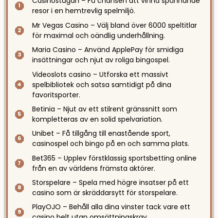
Casinostugan – Få chansen att vinna spännande
resor i en hemtrevlig spelmiljö.
Mr Vegas Casino – Välj bland över 6000 speltitlar
för maximal och oändlig underhållning.
Maria Casino – Använd ApplePay för smidiga
insättningar och njut av roliga bingospel.
Videoslots casino – Utforska ett massivt
spelbibliotek och satsa samtidigt på dina
favoritsporter.
Betinia – Njut av ett stilrent gränssnitt som
kompletteras av en solid spelvariation.
Unibet – Få tillgång till enastående sport,
casinospel och bingo på en och samma plats.
Bet365 – Upplev förstklassig sportsbetting online
från en av världens främsta aktörer.
Storspelare – Spela med högre insatser på ett
casino som är skräddarsytt för storspelare.
PlayOJO – Behåll alla dina vinster tack vare ett
casino helt utan omsättningskrav.